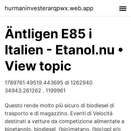
hurmaninvesterarqpwx.web.app
Äntligen E85 i
Italien - Etanol.nu •
View topic
1789761 49519.443695 di 1262940
34943.261262 . 1199961
Questo rende molto più sicuro di biodiesel di
trasporto e di magazzino. Eventi di Velocità
destinati a vetture da competizione alimentate a
bioetanolo, biodiesel, (bio)metano, (bio)gpl e/o