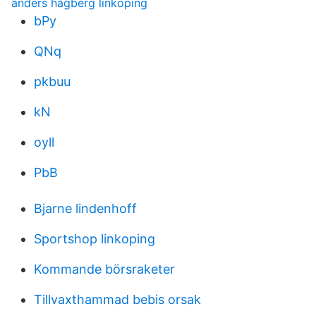
anders hagberg linköping
bPy
QNq
pkbuu
kN
oyll
PbB
Bjarne lindenhoff
Sportshop linkoping
Kommande börsraketer
Tillvaxthammad bebis orsak