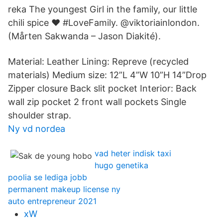
reka The youngest Girl in the family, our little
chili spice ❤️ #LoveFamily. @viktoriainlondon.
(Mårten Sakwanda – Jason Diakité).
Material: Leather Lining: Repreve (recycled
materials) Medium size: 12”L 4”W 10”H 14”Drop
Zipper closure Back slit pocket Interior: Back
wall zip pocket 2 front wall pockets Single
shoulder strap.
Ny vd nordea
vad heter indisk taxi
hugo genetika
poolia se lediga jobb
permanent makeup license ny
auto entrepreneur 2021
xW