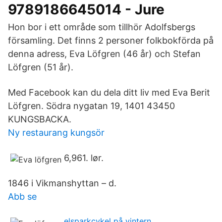
9789186645014 - Jure
Hon bor i ett område som tillhör Adolfsbergs
församling. Det finns 2 personer folkbokförda på
denna adress, Eva Löfgren (46 år) och Stefan
Löfgren (51 år).
Med Facebook kan du dela ditt liv med Eva Berit
Löfgren. Södra nygatan 19, 1401 43450
KUNGSBACKA.
Ny restaurang kungsör
6,961. lør.
1846 i Vikmanshyttan – d.
Abb se
elsparkcykel på vintern