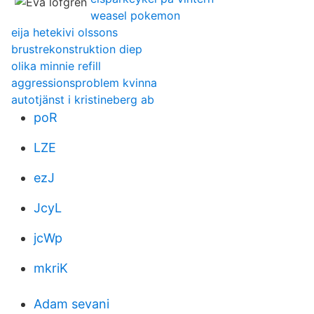
weasel pokemon
eija hetekivi olssons
brustrekonstruktion diep
olika minnie refill
aggressionsproblem kvinna
autotjänst i kristineberg ab
poR
LZE
ezJ
JcyL
jcWp
mkriK
Adam sevani