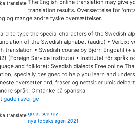
The English online translation may give y
translation results. Oversættelse for 'omta
og og mange andre tyske oversættelser.
d to type the special characters of the Swedish al
unciation of the Swedish alphabet (audio) • Verbix: 
h translation • Swedish course by Björn Engdahl (+ 
2) (Foreign Service Institute) • Institutet för språk 
nguage and folklore): Swedish dialects Free online Tha
ation, specially designed to help you learn and under
eneste oversetter ord, fraser og nettsider umiddelbar
andre språk. Omtanke på spanska.
tigade i sverige
great sea ray
nya tobakslagen 2021