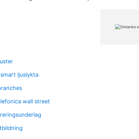
uster
smart ljuslykta
branches
lefonica wall street
ureringsunderlag
tbildning