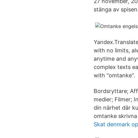
27 november, 2020
stänga av spisen
Yandex.Translate
with no limits, a
anytime and any
complex texts ea
with "omtanke".
Bordsryttare; Af
medier; Filmer; I
din närhet där k
omtanke skrivna
Skat denmark op