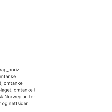
swap_horiz.
omtanke
d, omtanke
laget, omtanke i
sk Norwegian for
r og nettsider