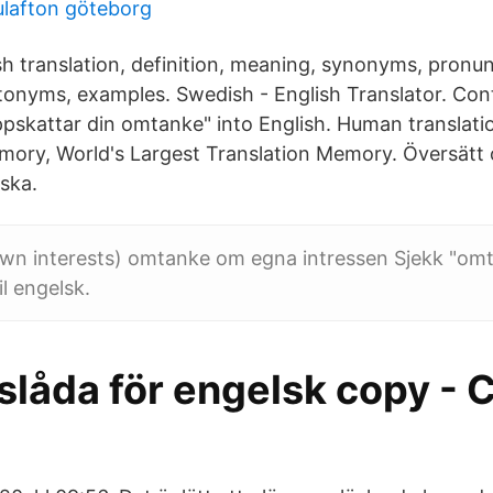
ulafton göteborg
h translation, definition, meaning, synonyms, pronun
ntonyms, examples. Swedish - English Translator. Con
uppskattar din omtanke" into English. Human translati
ory, World's Largest Translation Memory. Översätt
lska.
own interests) omtanke om egna intressen Sjekk "om
il engelsk.
slåda för engelsk copy - 