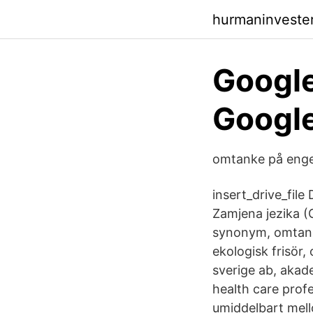
hurmaninveste
Google
Google
omtanke på enge
insert_drive_file 
Zamjena jezika 
synonym, omtank
ekologisk frisör
sverige ab, aka
health care profe
umiddelbart mel