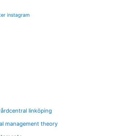
kter instagram
rdcentral linköping
nal management theory