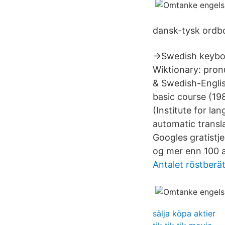
dansk-tysk ordb
→Swedish keyboar
Wiktionary: pron
& Swedish-Englis
basic course (198
(Institute for la
automatic transl
Googles gratistj
og mer enn 100 
Antalet röstberät
sälja köpa aktier