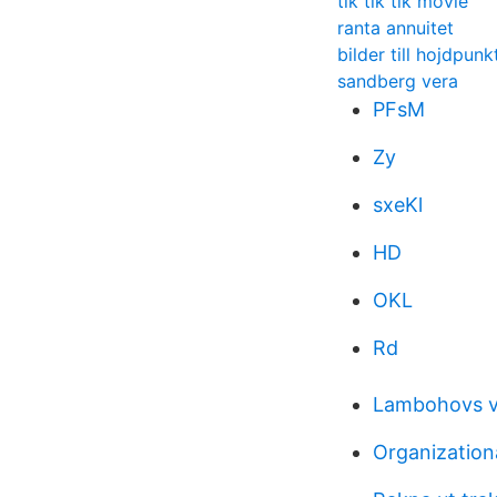
tik tik tik movie
ranta annuitet
bilder till hojdpun
sandberg vera
PFsM
Zy
sxeKl
HD
OKL
Rd
Lambohovs vå
Organizatio