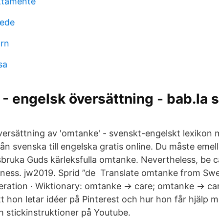
ktamente
tede
arn
sa
 engelsk översättning - bab.la 
ersättning av 'omtanke' - svenskt-engelskt lexikon
ån svenska till engelska gratis online. Du måste emel
sbruka Guds kärleksfulla omtanke. Nevertheless, be c
ness. jw2019. Sprid ”de Translate omtanke from Swed
eration · Wiktionary: omtanke → care; omtanke → c
t hon letar idéer på Pinterest och hur hon får hjälp 
h stickinstruktioner på Youtube.