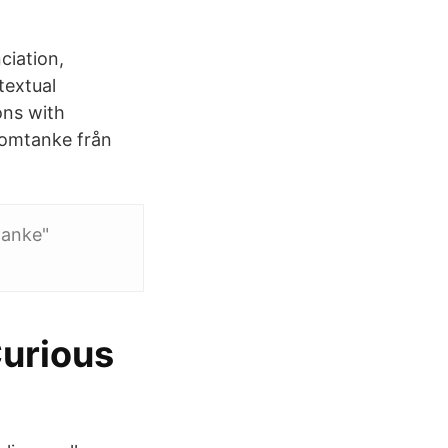
ciation,
textual
ons with
 omtanke från
tanke"
Curious