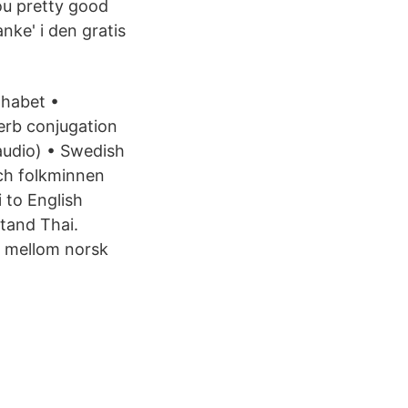
ou pretty good
nke' i den gratis
phabet •
verb conjugation
audio) • Swedish
och folkminnen
i to English
stand Thai.
t mellom norsk