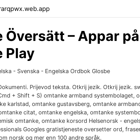
rarqpwx.web.app
 Översätt – Appar på
 Play
lska - Svenska - Engelska Ordbok Glosbe
Dokumenti. Prijevod teksta. Otkrij jezik. Otkrij jezik. 
(Cmd + Shift + S) omtanke armband systembolaget, 
e karlstad, omtanke gustavsberg, omtanke armban
, omtanke citat, omtanke engelska, omtanke systembo
demisk omtanke, omtanke korsord Helsenorsk - engel
ssionals Googles gratistjeneste oversetter ord, frase
lom norsk og mer enn 100 andre språk.