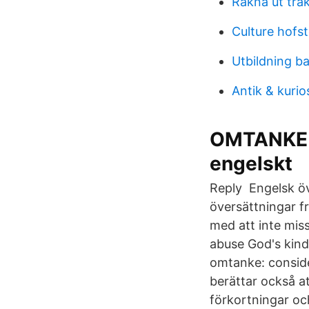
Rakna ut tra
Culture hofs
Utbildning b
Antik & kurio
OMTANKE -
engelskt
Reply Engelsk öv
översättningar fr
med att inte mis
abuse God's kind
omtanke: consid
berättar också at
förkortningar oc