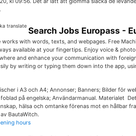
, kl 09:56. Det är lätt att glömma släcka de levande 
.
Search Jobs Europass - E
 works with words, texts, and webpages. Free Machi
lways available at your fingertips. Enjoy voice & photo
where and enhance your communication with foreign
sily by writing or typing them down into the app, usi
fischer i A3 och A4; Annonser; Banners; Bilder för we
nfoblad på engelska; Användarmanual. Materialet Det 
unskap, hälsa och omtanke förenas mot en hållbar fr
 av BautaWitch.
ening hours