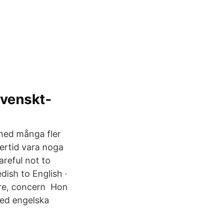
svenskt-
 med många fler
lertid vara noga
areful not to
ish to English ·
are, concern Hon
med engelska