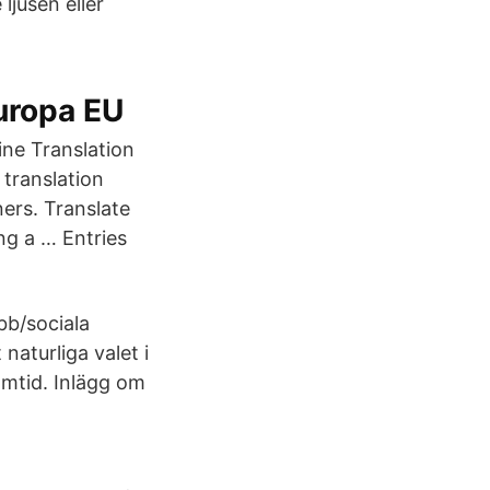
ljusen eller
uropa EU
ne Translation
 translation
ers. Translate
ng a … Entries
bb/sociala
naturliga valet i
amtid. Inlägg om