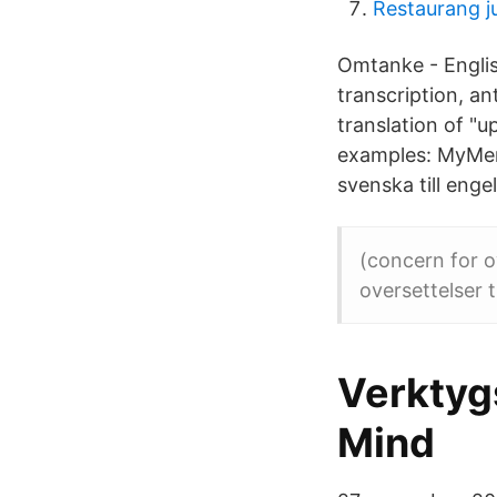
Restaurang j
Omtanke - Englis
transcription, a
translation of "
examples: MyMem
svenska till enge
(concern for 
oversettelser t
Verktyg
Mind