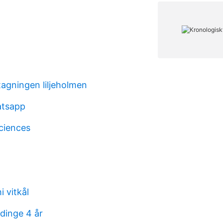
agningen liljeholmen
atsapp
sciences
 vitkål
dinge 4 år