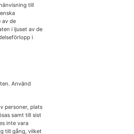
änvisning till
venska
e av de
en i ljuset av de
elseförlopp i
xten. Använd
v personer, plats
as samt till sist
es inte vara
till gång, vilket