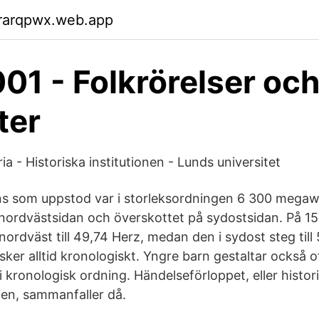
rarqpwx.web.app
1 - Folkrörelser oc
ter
ria - Historiska institutionen - Lunds universitet
ns som uppstod var i storleksordningen 6 300 megaw
nordvästsidan och överskottet på sydostsidan. På 1
nordväst till 49,74 Herz, medan den i sydost steg till
ker alltid kronologiskt. Yngre barn gestaltar också o
 kronologisk ordning. Händelseförloppet, eller histo
rigen, sammanfaller då.