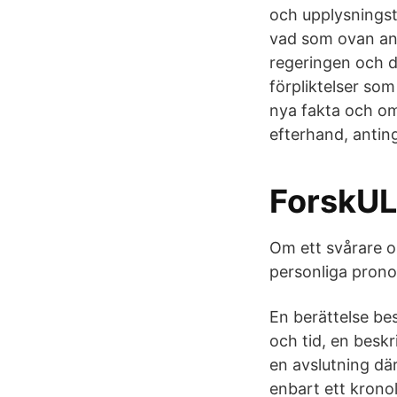
och upplysningst
vad som ovan anf
regeringen och d
förpliktelser so
nya fakta och om
efterhand, antin
ForskUL 
Om ett svårare o
personliga prono
En berättelse bes
och tid, en beskr
en avslutning dä
enbart ett kronol