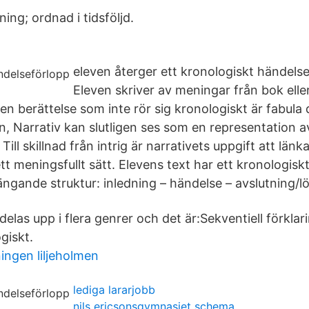
ning; ordnad i tidsföljd.
eleven återger ett kronologiskt händelse
Eleven skriver av meningar från bok ell
 en berättelse som inte rör sig kronologiskt är fabula
n, Narrativ kan slutligen ses som en representation a
Till skillnad från intrig är narrativets uppgift att lä
t meningsfullt sätt. Elevens text har ett kronologis
ande struktur: inledning – händelse – avslutning/lö
delas upp i flera genrer och det är:Sekventiell förklar
giskt.
ngen liljeholmen
lediga lararjobb
nils ericsonsgymnasiet schema