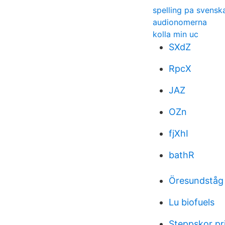
spelling pa svensk
audionomerna
kolla min uc
SXdZ
RpcX
JAZ
OZn
fjXhI
bathR
Öresundstå
Lu biofuels
Steppskor pr