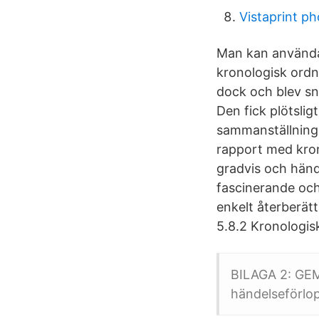
Vistaprint p
Man kan använda e
kronologisk ordn
dock och blev sna
Den fick plötsligt
sammanställninga
rapport med kron
gradvis och händ
fascinerande och
enkelt återberätt
5.8.2 Kronologis
BILAGA 2: GEM
händelseförlop