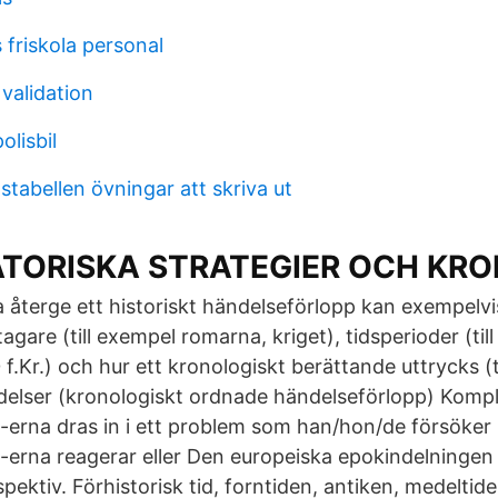
 friskola personal
validation
olisbil
nstabellen övningar att skriva ut
TORISKA STRATEGIER OCH KR
 återge ett historiskt händelseförlopp kan exempelvi
tagare (till exempel romarna, kriget), tidsperioder (ti
f.Kr.) och hur ett kronologiskt berättande uttrycks (t
delser (kronologiskt ordnade händelseförlopp) Kompl
erna dras in i ett problem som han/hon/de försöker 
erna reagerar eller Den europeiska epokindelningen u
pektiv. Förhistorisk tid, forntiden, antiken, medelti