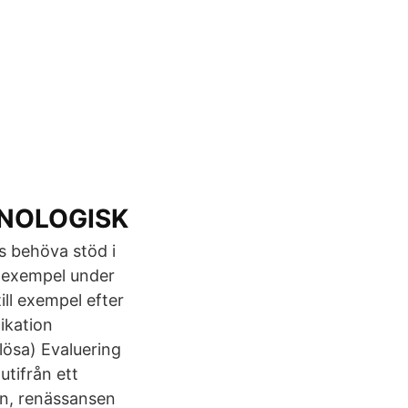
ONOLOGISK
s behöva stöd i
ll exempel under
ill exempel efter
ikation
lösa) Evaluering
tifrån ett
den, renässansen