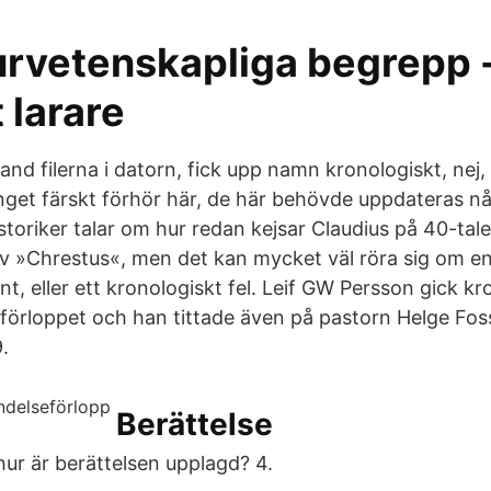
turvetenskapliga begrepp 
t larare
nd filerna i datorn, fick upp namn kronologiskt, nej,
inget färskt förhör här, de här behövde uppdateras n
oriker talar om hur redan kejsar Claudius på 40-talet
v »Chrestus«, men det kan mycket väl röra sig om e
, eller ett kronologiskt fel. Leif GW Persson gick kr
örloppet och han tittade även på pastorn Helge Fos
.
Berättelse
hur är berättelsen upplagd? 4.