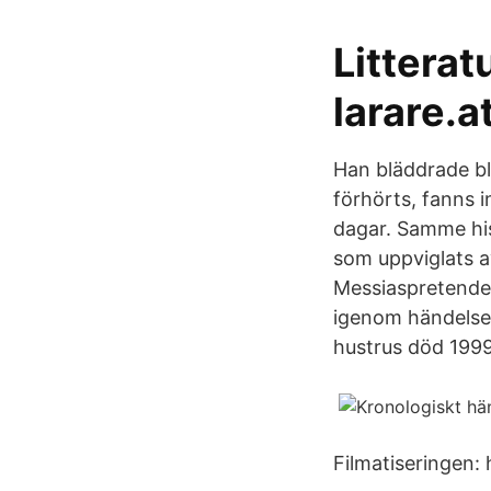
Littera
larare.a
Han bläddrade bla
förhörts, fanns 
dagar. Samme hist
som uppviglats a
Messiaspretendent
igenom händelsef
hustrus död 1999
Filmatiseringen: 