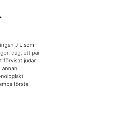
-
 ingen J L som
ågon dag, ett par
 förvisat judar
n annan
onologiskt
smos första