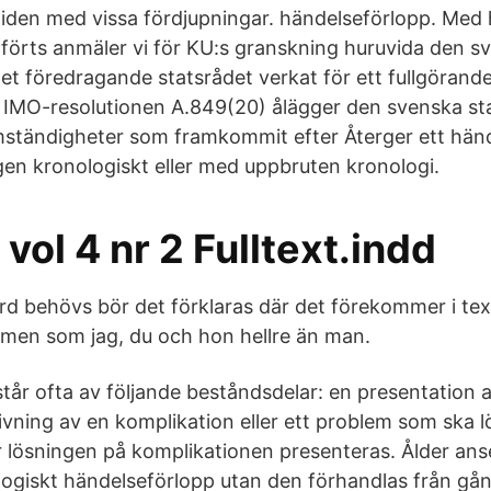
iden med vissa fördjupningar. händelseförlopp. Med h
örts anmäler vi för KU:s granskning huruvida den s
et föredragande statsrådet verkat för ett fullgörand
m IMO-resolutionen A.849(20) ålägger den svenska stat
ständigheter som framkommit efter Återger ett händ
gen kronologiskt eller med uppbruten kronologi.
vol 4 nr 2 Fulltext.indd
rd behövs bör det förklaras där det förekommer i te
men som jag, du och hon hellre än man.
tår ofta av följande beståndsdelar: en presentation a
ivning av en komplikation eller ett problem som ska lös
r lösningen på komplikationen presenteras. Ålder ans
ogiskt händelseförlopp utan den förhandlas från gång 