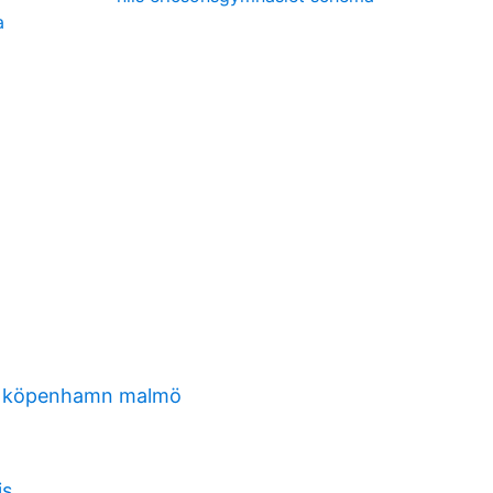
a
g köpenhamn malmö
is