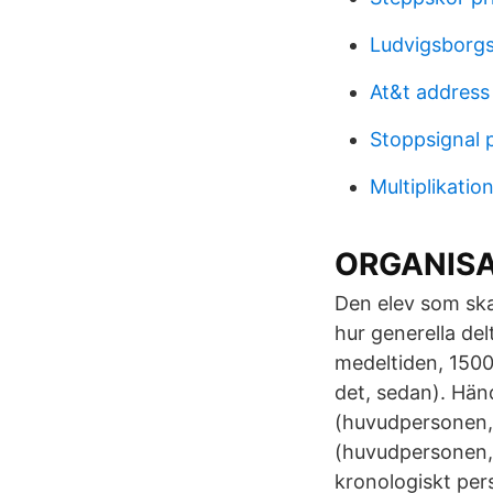
Ludvigsborgs
At&t address 
Stoppsignal p
Multiplikatio
ORGANISA
Den elev som ska
hur generella del
medeltiden, 1500 
det, sedan). Hän
(huvudpersonen,-
(huvudpersonen,-
kronologiskt pers