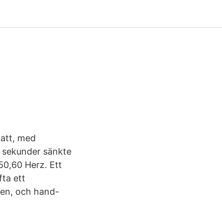
h
att, med
5 sekunder sänkte
 50,60 Herz. Ett
fta ett
rien, och hand-