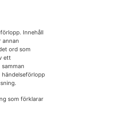
förlopp. Innehåll
er annan
 det ord som
v ett
nka samman
kt händelseförlopp
sning.
ing som förklarar