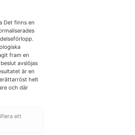
a Det finns en
normaliserades
ndelseförlopp.
nologiska
agit fram en
beslut avslöjas
sultatet är en
rättarröst helt
tare och där
iera ett