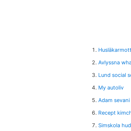
Husläkarmott
Avlyssna wh
Lund social 
My autoliv
Adam sevani
Recept kimchi
Simskola hud