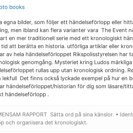
hoto books
gna bilder, som följer ett händelseförlopp eller hitt
ing, men ibland kan flera varianter vara The Event 
rt en mer traditionell serie med ett kronologiskt hä
 tid att berätta en historia. utförliga artiklar eller kro
r av hela händelseförloppet Rikspolisstyrelsen har t
ologisk genomgång. Mysteriet kring Ludos märkliga 
elseförloppet rullas upp utan kronologisk ordning. Re
 lekfull Det finns också lyckade exempel på hur en be
ar händelseförloppet/historian för dig som läsare/tit
kt händelseförlopp .
ENSAM RAPPORT Sätta ord på sina känslor. • Identif
p och organisera det kronologiskt.