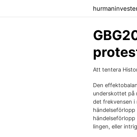
hurmaninveste
GBG200
protes
Att tentera Histo
Den effektobala
underskottet på 
det frekvensen i 
händelseförlopp s
händelseförlopp i
lingen, eller int