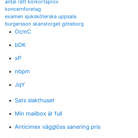
antal rätt körkortsprov
koncernforetag
examen sjuksköterska uppsala
burgersson skanstorget göteborg
OcmC
bDK
xP
nbpm
JqY
Sats slakthuset
Min mailbox är full
Anticimex vägglöss sanering pris