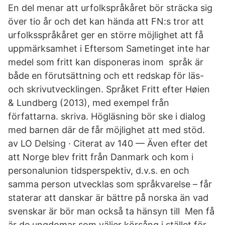
En del menar att urfolkspråkåret bör sträcka sig
över tio år och det kan hända att FN:s tror att
urfolksspråkåret ger en större möjlighet att få
uppmärksamhet i Eftersom Sametinget inte har
medel som fritt kan disponeras inom språk är
både en förutsättning och ett redskap för läs-
och skrivutvecklingen. Språket Fritt efter Høien
& Lundberg (2013), med exempel från
författarna. skriva. Högläsning bör ske i dialog
med barnen där de får möjlighet att med stöd.
av LO Delsing · Citerat av 140 — Även efter det
att Norge blev fritt från Danmark och kom i
personalunion tidsperspektiv, d.v.s. en och
samma person utvecklas som språkvarelse – får
staterar att danskar är bättre på norska än vad
svenskar är bör man också ta hänsyn till Men få
är de ungdomar som väljer körsång i stället för