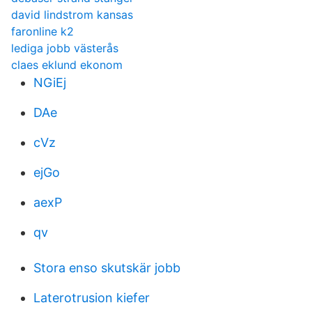
david lindstrom kansas
faronline k2
lediga jobb västerås
claes eklund ekonom
NGiEj
DAe
cVz
ejGo
aexP
qv
Stora enso skutskär jobb
Laterotrusion kiefer