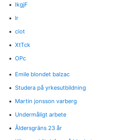
IkgjF
lr
ciot
XtTck
OPc
Emile blondet balzac
Studera på yrkesutbildning
Martin jonsson varberg
Undermåligt arbete
Åldersgräns 23 år