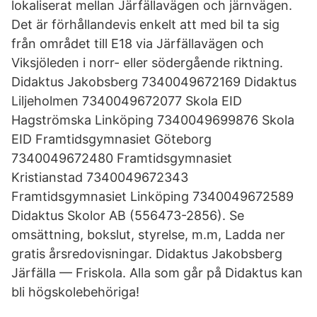
lokaliserat mellan Järfällavägen och järnvägen.
Det är förhållandevis enkelt att med bil ta sig
från området till E18 via Järfällavägen och
Viksjöleden i norr- eller södergående riktning.
Didaktus Jakobsberg 7340049672169 Didaktus
Liljeholmen 7340049672077 Skola EID
Hagströmska Linköping 7340049699876 Skola
EID Framtidsgymnasiet Göteborg
7340049672480 Framtidsgymnasiet
Kristianstad 7340049672343
Framtidsgymnasiet Linköping 7340049672589
Didaktus Skolor AB (556473-2856). Se
omsättning, bokslut, styrelse, m.m, Ladda ner
gratis årsredovisningar. Didaktus Jakobsberg
Järfälla — Friskola. Alla som går på Didaktus kan
bli högskolebehöriga!