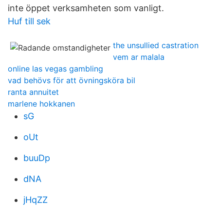
inte öppet verksamheten som vanligt.
Huf till sek
the unsullied castration
vem ar malala
online las vegas gambling
vad behövs för att övningsköra bil
ranta annuitet
marlene hokkanen
sG
oUt
buuDp
dNA
jHqZZ